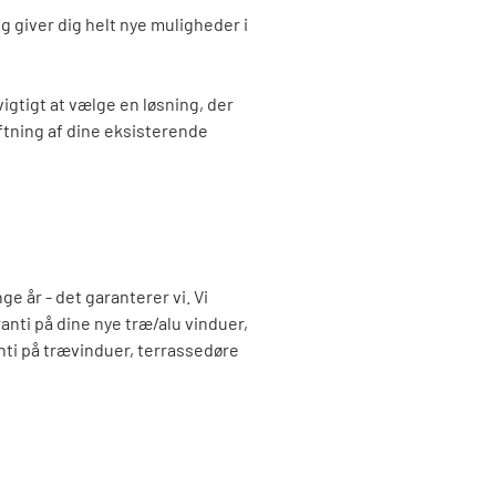
og giver dig helt nye muligheder i
 vigtigt at vælge en løsning, der
ftning af dine eksisterende
ge år - det garanterer vi. Vi
ranti på dine nye træ/alu vinduer,
nti på trævinduer, terrassedøre