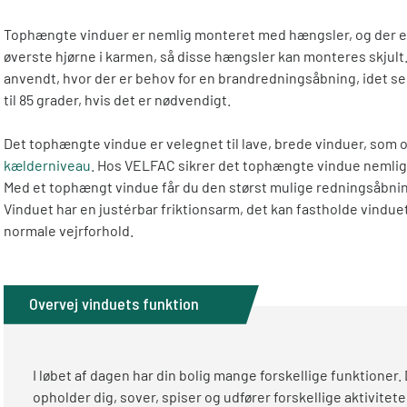
Tophængte vinduer er nemlig monteret med hængsler, og der er
øverste hjørne i karmen, så disse hængsler kan monteres skjult
anvendt, hvor der er behov for en brandredningsåbning, idet s
til 85 grader, hvis det er nødvendigt.
Det tophængte vindue er velegnet til lave, brede vinduer, som o
kælderniveau
. Hos VELFAC sikrer det tophængte vindue nemlig 
Med et tophængt vindue får du den størst mulige redningsåbnin
Vinduet har en justérbar friktionsarm, det kan fastholde vinduet
normale vejrforhold.
Overvej vinduets funktion
I løbet af dagen har din bolig mange forskellige funktioner.
opholder dig, sover, spiser og udfører forskellige aktivite