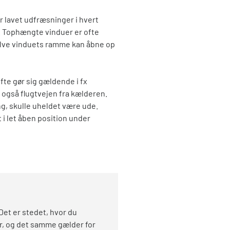
 lavet udfræsninger i hvert
. Tophængte vinduer er ofte
elve vinduets ramme kan åbne op
fte gør sig gældende i fx
også flugtvejen fra kælderen.
g, skulle uheldet være ude.
 i let åben position under
 Det er stedet, hvor du
ter, og det samme gælder for