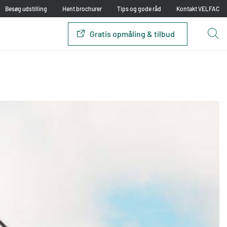
Besøg udstilling
Hent brochurer
Tips og gode råd
Kontakt VELFAC
Gratis opmåling & tilbud