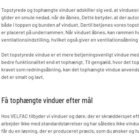
Topstyrede og tophængte vinduer adskiller sig ved, at vindue
glider en smule nedad, når de åbnes. Dette betyder, at der autom
både i toppen og bunden af vinduet. Dertil betjenes vores tops
er placeret på underrammen. Når vinduet åbnes, kan rammen hol
ventilationsindstilling, hvilket også giver en ventilationsåbnin
Det topstyrede vindue er et mere betjeningsvenligt vindue med 
bedre funktionalitet end et tophængt. Til gengæld, hvor det to
kravet som redningsåbning, kan det tophængte vindue anvendes
det er smalt og lavt.
Få tophængte vinduer efter mål
Hos VELFAC tilbyder vi vinduer og døre, der er skræddersyet eft
arbejder ikke med standardstørrelser og har således ikke vindue
får du en løsning, der er produceret præcis, som du ønsker og ha