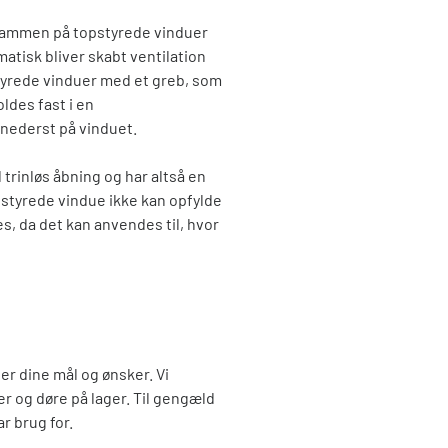
srammen på topstyrede vinduer
atisk bliver skabt ventilation
tyrede vinduer med et greb, som
des fast i en
g nederst på vinduet.
trinløs åbning og har altså en
pstyrede vindue ikke kan opfylde
, da det kan anvendes til, hvor
er dine mål og ønsker. Vi
r og døre på lager. Til gengæld
r brug for.