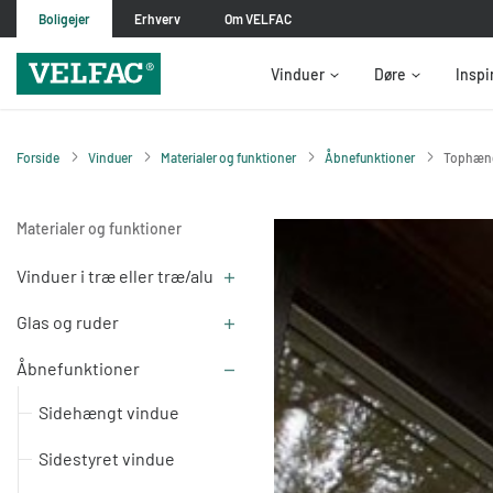
Boligejer
Erhverv
Om VELFAC
Vinduer
Døre
Inspi
Forside
Vinduer
Materialer og funktioner
Åbnefunktioner
Tophæng
Materialer og funktioner
Vinduer i træ eller træ/alu
Glas og ruder
Åbnefunktioner
Sidehængt vindue
Sidestyret vindue