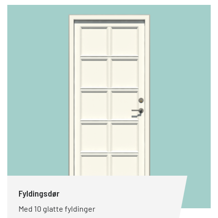
Fyldingsdør
Med 10 glatte fyldinger