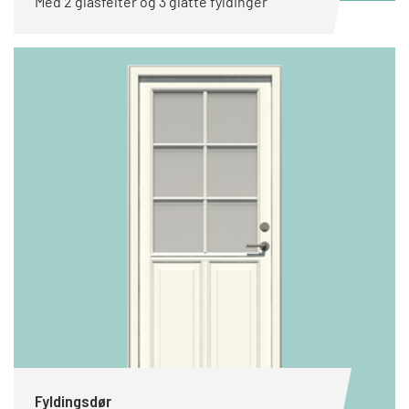
Med 2 glasfelter og 3 glatte fyldinger
Fyldingsdør