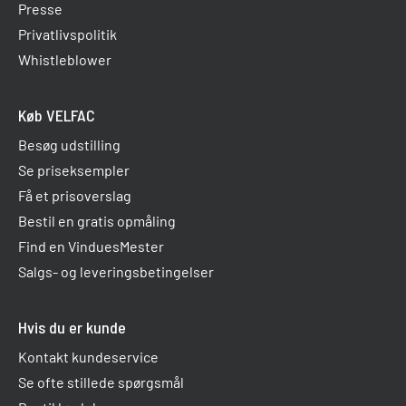
Højrriisvej 24, 8930 Randers NØ
☎
22 19 24 66
Presse
☎ 23 72 72 23
Website
Privatlivspolitik
Whistleblower
NOWELL APS
NVD NÆSTVED VINDUER & DØRE
Indkildevej 2B, 9210 Aalborg SØ
Bådebyggervej 10, 4700 Næstved
☎ 70 20 65 77
☎ 40 45 64 98
Køb VELFAC
Website
Website
Besøg udstilling
Se priseksempler
PILEMAND ApS
Få et prisoverslag
Vestergade 97B, 4970 Rødby
☎ 54 60 40 44 / 54 82 32 00
Bestil en gratis opmåling
Website
Find en VinduesMester
Salgs- og leveringsbetingelser
Hvis du er kunde
Kontakt kundeservice
Se ofte stillede spørgsmål