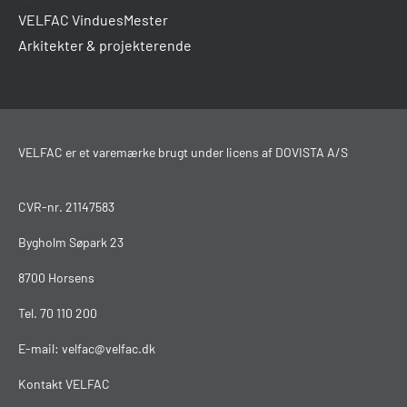
VELFAC VinduesMester
Arkitekter & projekterende
VELFAC er et varemærke brugt under licens af DOVISTA A/S
CVR-nr. 21147583
Bygholm Søpark 23
8700 Horsens
Tel.
70 110 200
E-mail:
velfac@velfac.dk
Kontakt VELFAC