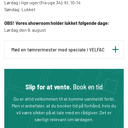
Lørdag i lige uger (fra uge 34): Kl. 10-14
Søndag: Lukket
OBS! Vores showroom holder lukket følgende dage:
Lørdag den 8. august
Mød en tømrermester med speciale i VELFAC
På udvalgte løsdage kan du få uforpligtende
rådgivning af en lokal
VELFAC
VinduesMester
, som er en tømrermester,
Slip for at vente.
Book en tid
uddannet i VELFAC produkter, der har stor
erfaring med montage og service af vores døre
Du er altid velkommen til at komme uanmeldt forbi.
og vinduer.
Men vi anbefaler, at du booker tid på forhånd, hvis du
vil være sikker på at tale med en rådgiver. Det er
Tag gerne tegninger eller fotos med af dit
særligt relevant om lørdagen.
projekt og få håndværkerens input til energi,