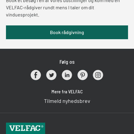
Book et besøg i en af vores udstillinger og kom med en
VELFAC-rådgiver rundt mens I taler om dit
vinduesprojekt.
Book rådgivning
Følg os
Mere fra VELFAC
Tilmeld nyhedsbrev