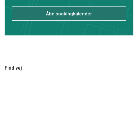
funktion og materialer - samt selvfølgelig til
montagen.
Åbn bookingkalender
VELFAC konsulenterne i udstillingen står
selvfølgelig også klar til at rådgive dig om dit
vinduesprojekt.
Find vej