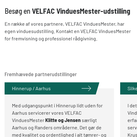
Besøg en
VELFAC VinduesMester-udstilling
En række af vores partnere, VELFAC VinduesMester, har
egen vinduesudstilling. Kontakt en VELFAC VinduesMester
for fremvisning og professionel rådgivning.
Fremhævede partnerudstillinger
Hinnerup / Aarhus
Silk
Med udgangspunkt i Hinnerup lidt uden for
I de
Aarhus servicerer vores VELFAC
Vin
VinduesMester
Klitte og Jensen
særligt
erfa
Aarhus og Randers områderne. Det gør de
serv
med kvalitet og ordentlighed i alt tømrer- og
Krus