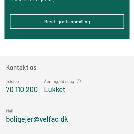
Bestil gratis opmåling
Kontakt os
Telefon
Åbningstid i dag
70 110 200
Lukket
Mail
boligejer@velfac.dk