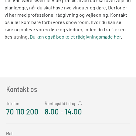
Det kan være svært at vide præcis, hvad du skal overveje og
planlægge, når du skal have nye vinduer og døre. Derfor er
vi her med professionel rådgivning og vejledning. Kontakt
os eller kom bare forbi vores showroom, hvor du kan se,
røre og opleve vores døre og vinduer, inden du træffer en
beslutning.
Du kan også booke et rådgivningsmøde her
.
Kontakt os
Telefon
Åbningstid i dag
70 110 200
8.00 - 14.00
Mail