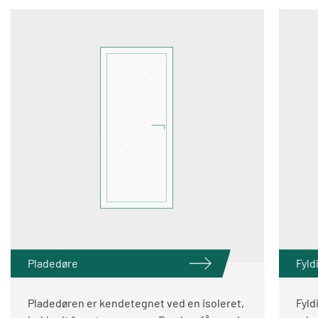
Pladedøre
Fyld
Pladedøren er kendetegnet ved en isoleret,
Fyld