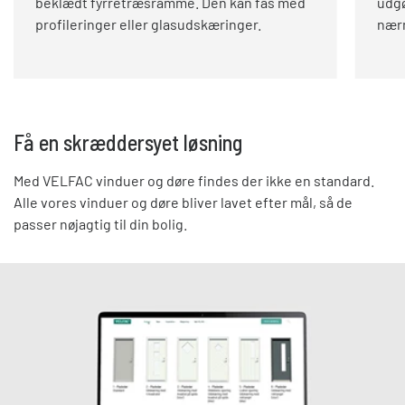
beklædt fyrretræsramme. Den kan fås med
udgø
profileringer eller glasudskæringer.
nærm
Få en skræddersyet løsning
Med VELFAC vinduer og døre findes der ikke en standard.
Alle vores vinduer og døre bliver lavet efter mål, så de
passer nøjagtig til din bolig.