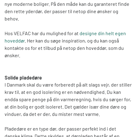
nye moderne boliger. På den måde kan du garanteret finde
den rette yderdør, der passer til netop dine ønsker og
behov.
Hos VELFAC har du mulighed for at
designe din helt egen
hoveddør
. Her kan du søge inspiration, og du kan også
kontakte os for et tilbud på netop den hoveddør, som du
ønsker.
Solide pladedøre
I Danmark skal du være forberedt på alt slags vejr, der stiller
krav til, at en god isolering er en nødvendighed. Du kan
endda spare penge på din varmeregning, hvis du sørger for,
at din bolig er godt isoleret. Det gælder især dine døre og
vinduer, da det er der, du mister mest varme.
Pladedøre er en type dør, der passer perfekt ind i det
danske klima. Dette skyldes, at dørpladen består af en