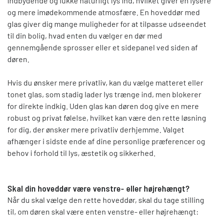
indbydende og lukke naturligt lys ind, hvilket giver en lysere
og mere imødekommende atmosfære. En hoveddør med
glas giver dig mange muligheder for at tilpasse udseendet
til din bolig, hvad enten du vælger en dør med
gennemgående sprosser eller et sidepanel ved siden af
døren.
Hvis du ønsker mere privatliv, kan du vælge matteret eller
tonet glas, som stadig lader lys trænge ind, men blokerer
for direkte indkig. Uden glas kan døren dog give en mere
robust og privat følelse, hvilket kan være den rette løsning
for dig, der ønsker mere privatliv derhjemme. Valget
afhænger i sidste ende af dine personlige præferencer og
behov i forhold til lys, æstetik og sikkerhed.
Skal din hoveddør være venstre- eller højrehængt?
Når du skal vælge den rette hoveddør, skal du tage stilling
til, om døren skal være enten venstre- eller højrehængt: