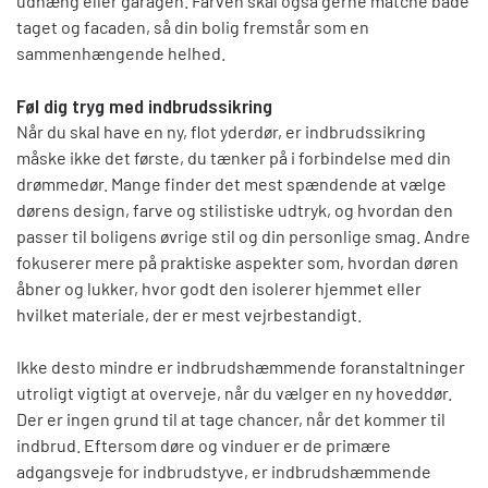
udhæng eller garagen. Farven skal også gerne matche både
taget og facaden, så din bolig fremstår som en
sammenhængende helhed.
Føl dig tryg med indbrudssikring
Når du skal have en ny, flot yderdør, er indbrudssikring
måske ikke det første, du tænker på i forbindelse med din
drømmedør. Mange finder det mest spændende at vælge
dørens design, farve og stilistiske udtryk, og hvordan den
passer til boligens øvrige stil og din personlige smag. Andre
fokuserer mere på praktiske aspekter som, hvordan døren
åbner og lukker, hvor godt den isolerer hjemmet eller
hvilket materiale, der er mest vejrbestandigt.
Ikke desto mindre er indbrudshæmmende foranstaltninger
utroligt vigtigt at overveje, når du vælger en ny hoveddør.
Der er ingen grund til at tage chancer, når det kommer til
indbrud. Eftersom døre og vinduer er de primære
adgangsveje for indbrudstyve, er indbrudshæmmende