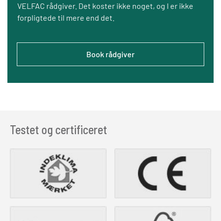
VELFAC rådgiver. Det koster ikke noget, og I er ikke
forpligtede til mere end det.
Book rådgiver
Testet og certificeret