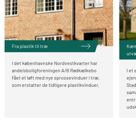
Fra plastik til træ
Kæm
urv
I det københavnske Nordvestkvarter har
andelsboligforeningen A/B Rødkælkebo
I et
fået et løft med nye sprossevinduer i træ,
eje
som erstatter de tidligere plastikvinduer.
Stad
sam
entr
udsk