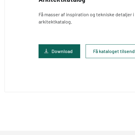
Få masser af inspiration og tekniske detaljer 
arkitektkatalog.
Download
Få kataloget tilsend