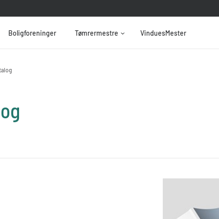
Boligforeninger
Tømrermestre
VinduesMester
talog
log