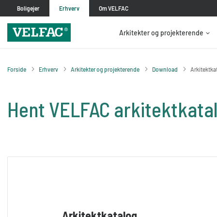
Boligejer
Erhverv
Om VELFAC
Arkitekter og projekterende
Forside
Erhverv
Arkitekter og projekterende
Download
Arkitektka
Hent VELFAC arkitektkata
Arkitektkatalog