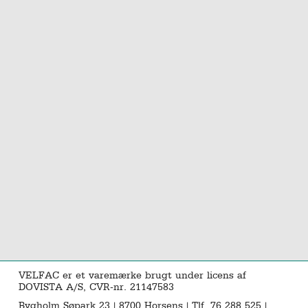
VELFAC er et varemærke brugt under licens af
DOVISTA A/S, CVR-nr. 21147583
Bygholm Søpark 23 | 8700 Horsens | Tlf. 76 288 525 |