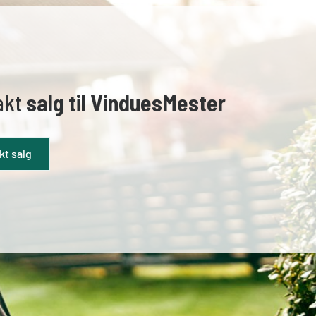
akt
salg til VinduesMester
kt salg