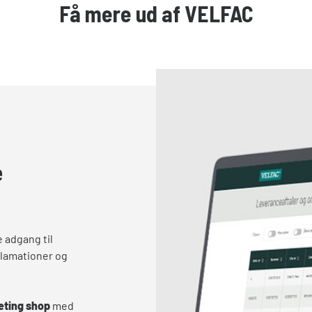
Få mere ud af VELFAC
e
adgang til
klamationer og
ting shop
med