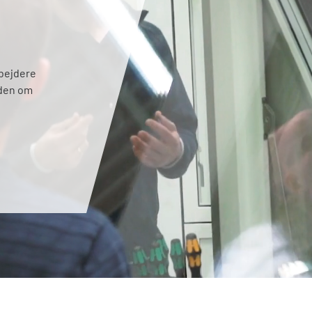
rbejdere
iden om