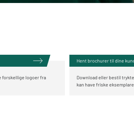
Hent brochurer til dine kun
forskellige logoer fra
Download eller bestil trykt
kan have friske eksemplarer