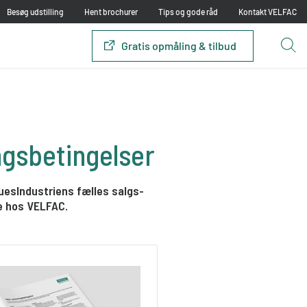
Besøg udstilling
Hent brochurer
Tips og gode råd
Kontakt VELFAC
Gratis opmåling & tilbud
ngsbetingelser
esIndustriens fælles salgs-
re hos VELFAC.