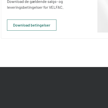
Download de gældende salgs- og
leveringsbetingelser for VELFAC.
Download betingelser