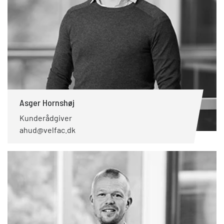
Asger Hornshøj
Kunderådgiver
ahud@velfac.dk