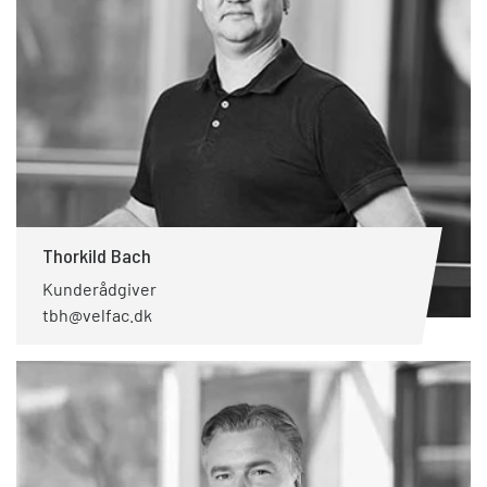
Thorkild Bach
Kunderådgiver
tbh@velfac.dk