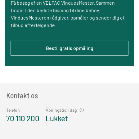
Få besøg af en VELFAC VinduesMester. Sammen
finder I den bedste løsning til dine behov.
VinduesMesteren rådgiver, opmåler og sender dig et
tilbud efterfølgende.
Bestil gratis opmåling
Kontakt os
Telefon
Åbningstid i dag
70 110 200
Lukket