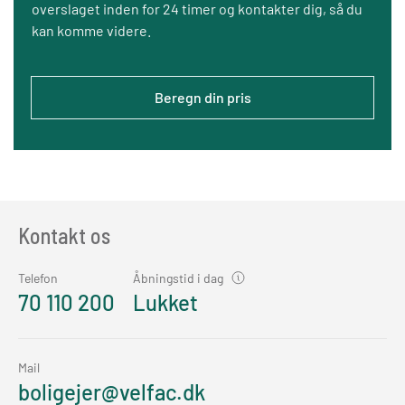
overslaget inden for 24 timer og kontakter dig, så du
kan komme videre.
Beregn din pris
Kontakt os
Telefon
Åbningstid i dag
70 110 200
Lukket
Mail
boligejer@velfac.dk