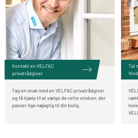
Kontakt en VELFAC
Tal
privatrådgiver
Vin
Tag en snak med en VELFAC privatrådgiver
VELF
og få hjælp til at vælge de rette vinduer, der
ræk
passer lige nøjagtig til din bolig.
hele
VEL