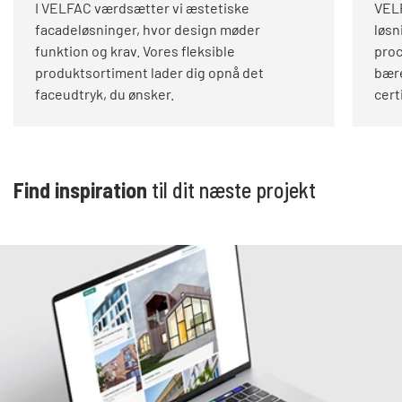
I VELFAC værdsætter vi æstetiske
VEL
facadeløsninger, hvor design møder
løsn
funktion og krav. Vores fleksible
proc
produktsortiment lader dig opnå det
bære
faceudtryk, du ønsker.
cert
Find inspiration
til dit næste projekt