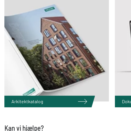
Arkitektkatalog
Dok
Kan vi hjælpe?