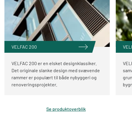
VELFAC 200
VEL
VELFAC 200 er en elsket designklassiker.
VELF
Det originale slanke design med svævende
sama
rammer er populært til både nybyggeri og
grun
renoveringsprojekter.
bygn
Se produktoverblik