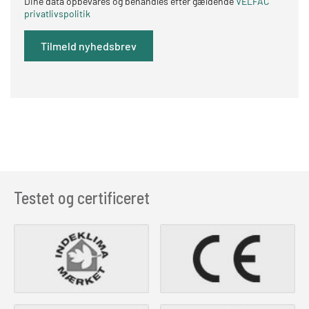
Dine data opbevares og behandles efter gældende
VELFAC
privatlivspolitik
Testet og certificeret