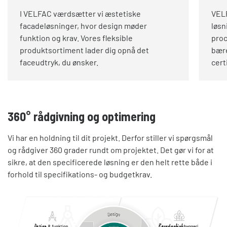
I VELFAC værdsætter vi æstetiske
VEL
facadeløsninger, hvor design møder
løsn
funktion og krav. Vores fleksible
proc
produktsortiment lader dig opnå det
bære
faceudtryk, du ønsker.
cert
360° rådgivning og optimering
Vi har en holdning til dit projekt. Derfor stiller vi spørgsmål
og rådgiver 360 grader rundt om projektet. Det gør vi for at
sikre, at den specificerede løsning er den helt rette både i
forhold til specifikations- og budgetkrav.