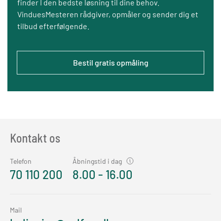
finder I den bedste løsning til dine behov.
VinduesMesteren rådgiver, opmåler og sender dig et
tilbud efterfølgende.
Bestil gratis opmåling
Kontakt os
Telefon
Åbningstid i dag
70 110 200
8.00 - 16.00
Mail