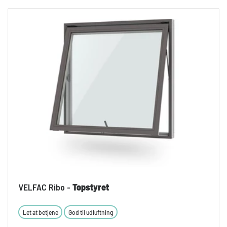
VELFAC Ribo -
Topstyret
Let at betjene
God til udluftning