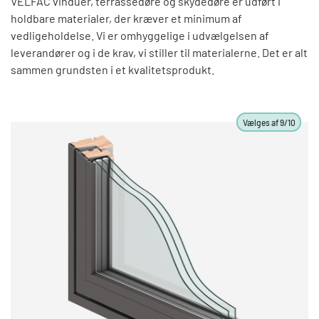
VELFAC vinduer, terrassedøre og skydedøre er udført i
Se altid farveprøver før bestilling, men vær
grå og blå nuancer til sort.
holdbare materialer, der kræver et minimum af
opmærksom på, at den anodiserede farve på de
vedligeholdelse. Vi er omhyggelige i udvælgelsen af
bestilte vinduer/døre kan afvige fra prøven netop
Pga. afvigelser i skærmfarver kan de viste farver
leverandører og i de krav, vi stiller til materialerne. Det er alt
pga. den naturlige anodiseringsproces.
og overflader her afvige fra virkeligheden. Se
sammen grundsten i et kvalitetsprodukt.
derfor altid rigtige farveprøver i vores
udstillinger
og rådfør dig med os før bestilling.
Vælges af 9/10