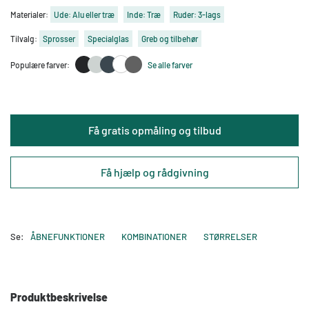
Materialer:
Ude: Alu eller træ
Inde: Træ
Ruder: 3-lags
Tilvalg:
Sprosser
Specialglas
Greb og tilbehør
Populære farver:
Se alle farver
Få gratis opmåling og tilbud
Få hjælp og rådgivning
Se:
ÅBNEFUNKTIONER
KOMBINATIONER
STØRRELSER
Produktbeskrivelse