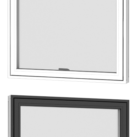
Topstyret vindue med et fast overparti.