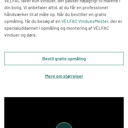
VELFAC laver kun vinduer, der passer nøjagtigt til målene i
tæt hen til store vinduer og nyde udsigten
din bolig. Vi anbefaler altid, at du får en professionel
Mindske risikoen for overophedning om
håndværker til at måle op. Når du bestiller en gratis
sommeren
opmåling, får du besøg af en
VELFAC VinduesMester
, der er
specialuddannet i opmåling og montering af VELFAC
2-lags ruder
vinduer og døre.
Serien fås også i 2-lags ruder, der er B-mærkede
og dermed godkendt til
sommerhuse,
fritidshuse eller uopvarmede rum
Bestil gratis opmåling
som fx garage eller skur.
Isolerende hulrum
Mere om størrelser
I en standard rude opstår der hulrum mellem
glasskiverne. I hulrummene findes den naturlige
og ufarlige ædelgas argon, som gør ruden
højisolerende og er med til at reducere vinduets
varmetab. Argon udvindes fra atmosfæren, og er
den mest almindelige ædelgas i naturen.