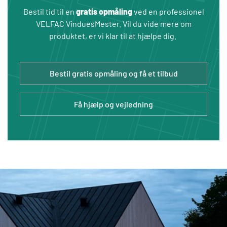
spiller. Lige fra rådgivning, opmåling og tilbud til
Bestil tid til en
gratis opmåling
ved en professionel
montering af dine nye vinduer og døre.
VELFAC VinduesMester. Vil du vide mere om
produktet, er vi klar til at hjælpe dig.
Se mere
Bestil gratis opmåling og få et tilbud
Få hjælp og vejledning