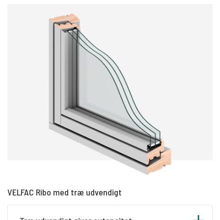
fra. FSC-certificeringen demonstrerer således,
at VELFAC lever op til de højeste sociale og
Opnå lavere varmeforbrug pga. god
økonomiske standarder for køb og anvendelse af
isoleringsevne
træprodukter.
Reducere kuldenedfald og dermed skabe et
bedre indeklima
Undgå træk og derfor flytte lænestolen helt
tæt hen til store vinduer og nyde udsigten
Mindske risikoen for overophedning om
sommeren
2-lags ruder
Serien fås også i 2-lags ruder, der er B-mærkede
og dermed godkendt til
sommerhuse,
fritidshuse eller uopvarmede rum
som fx garage eller skur.
VELFAC Ribo med træ udvendigt
Isolerende hulrum