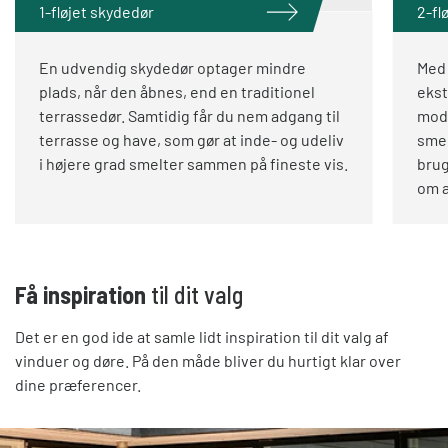
1-fløjet skydedør
2-fl
En udvendig skydedør optager mindre
Med 
plads, når den åbnes, end en traditionel
ekst
terrassedør. Samtidig får du nem adgang til
mod 
terrasse og have, som gør at inde- og udeliv
smel
i højere grad smelter sammen på fineste vis.
brug
om 
Få inspiration
til dit valg
Det er en god ide at samle lidt inspiration til dit valg af
vinduer og døre. På den måde bliver du hurtigt klar over
dine præferencer.