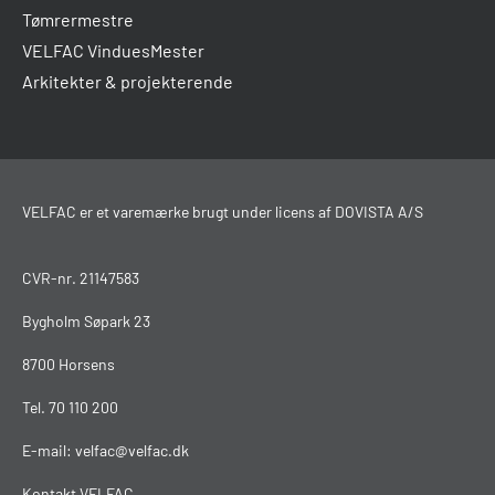
Tømrermestre
VELFAC VinduesMester
Arkitekter & projekterende
VELFAC er et varemærke brugt under licens af DOVISTA A/S
CVR-nr. 21147583
Bygholm Søpark 23
8700 Horsens
Tel.
70 110 200
E-mail:
velfac@velfac.dk
Kontakt VELFAC