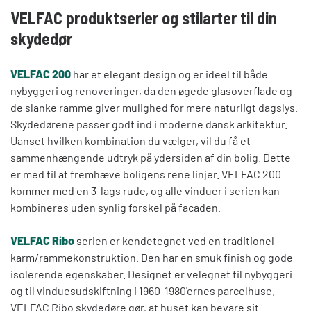
VELFAC produktserier og stilarter til din
skydedør
VELFAC 200
har et elegant design og er ideel til både
nybyggeri og renoveringer, da den øgede glasoverflade og
de slanke ramme giver mulighed for mere naturligt dagslys.
Skydedørene passer godt ind i moderne dansk arkitektur.
Uanset hvilken kombination du vælger, vil du få et
sammenhængende udtryk på ydersiden af din bolig. Dette
er med til at fremhæve boligens rene linjer. VELFAC 200
kommer med en 3-lags rude, og alle vinduer i serien kan
kombineres uden synlig forskel på facaden.
VELFAC Ribo
serien er kendetegnet ved en traditionel
karm/rammekonstruktion. Den har en smuk finish og gode
isolerende egenskaber. Designet er velegnet til nybyggeri
og til vinduesudskiftning i 1960-1980'ernes parcelhuse.
VELFAC Ribo skydedøre gør, at huset kan bevare sit