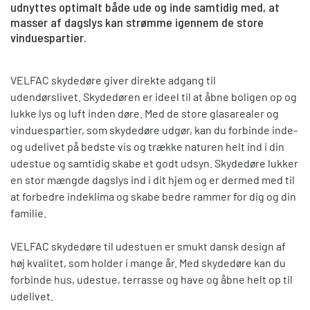
udnyttes optimalt både ude og inde samtidig med, at
masser af dagslys kan strømme igennem de store
vinduespartier.
VELFAC skydedøre giver direkte adgang til
udendørslivet.
Skydedøren
er ideel til at åbne boligen op og
lukke lys og luft inden døre.
Med de
s
tore glasarealer og
vinduespartier, som skydedøre udgør, kan du forbinde inde-
og udelivet på bedste vis og trække naturen helt ind i din
udestue og samtidig skabe et godt udsyn. Skydedøre lukker
en stor mængde dagslys ind i dit hjem og er dermed med til
at forbedre indeklima og skabe bedre rammer for dig og din
familie.
VELFAC skydedøre til udestuen er smukt dansk design af
høj kvalitet, som holder i mange år.
Med skydedøre kan du
forbinde hus, udestue, terrasse og have og åbne helt op til
udelivet.