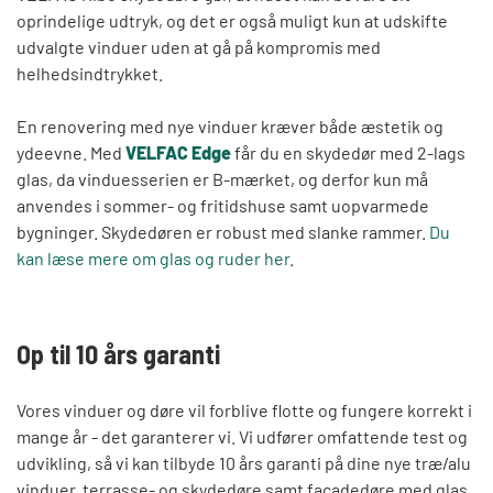
oprindelige udtryk, og det er også muligt kun at udskifte
udvalgte vinduer uden at gå på kompromis med
helhedsindtrykket.
En renovering med nye vinduer kræver både æstetik og
ydeevne. Med
VELFAC Edge
får du en skydedør med 2-lags
glas, da vinduesserien er B-mærket, og derfor kun må
anvendes i sommer- og fritidshuse samt uopvarmede
bygninger. Skydedøren er robust med slanke rammer.
Du
kan læse mere om glas og ruder her
.
Op til 10 års garanti
Vores vinduer og døre vil forblive flotte og fungere korrekt i
mange år - det garanterer vi. Vi udfører omfattende test og
udvikling, så vi kan tilbyde 10 års garanti på dine nye træ/alu
vinduer, terrasse- og skydedøre samt facadedøre med glas