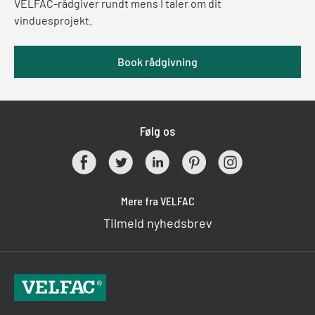
VELFAC-rådgiver rundt mens I taler om dit
vinduesprojekt.
Book rådgivning
Følg os
Mere fra VELFAC
Tilmeld nyhedsbrev