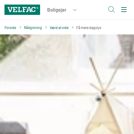
Forside
Rådgivning
Værd at vide
Få mere dagslys