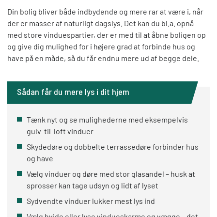
Din bolig bliver både indbydende og mere rar at være i, når
der er masser af naturligt dagslys. Det kan du bl.a. opnå
med store vinduespartier, der er med til at åbne boligen op
og give dig mulighed for i højere grad at forbinde hus og
have på en måde, så du får endnu mere ud af begge dele.
Sådan får du mere lys i dit hjem
Tænk nyt og se mulighederne med eksempelvis
gulv-til-loft vinduer
Skydedøre og dobbelte terrassedøre forbinder hus
og have
Vælg vinduer og døre med stor glasandel – husk at
sprosser kan tage udsyn og lidt af lyset
Sydvendte vinduer lukker mest lys ind
Vælg hvide eller lyse vindueskarme og vægge – det