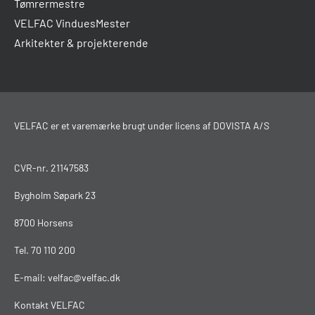
Tømrermestre
VELFAC VinduesMester
Arkitekter & projekterende
VELFAC er et varemærke brugt under licens af DOVISTA A/S
CVR-nr. 21147583
Bygholm Søpark 23
8700 Horsens
Tel.
70 110 200
E-mail:
velfac@velfac.dk
Kontakt VELFAC