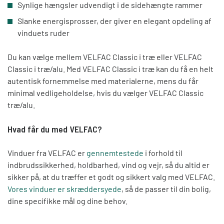
Synlige hængsler udvendigt i de sidehængte rammer
Slanke energis
prosser, der giver en elegant opdeling af
vinduets ruder
Du kan vælge mellem VELFAC Classic i træ eller VELFAC
Classic i træ/alu. Med VELFAC Classic i træ kan du få en helt
autentisk fornemmelse med materialerne, mens du får
minimal vedligeholdelse, hvis du vælger VELFAC Classic
træ/alu.
Hvad får du med VELFAC?
Vinduer fra VELFAC er
gennemtestede
i forhold til
indbrudssikkerhed, holdbarhed, vind og vejr, så du altid er
sikker på, at du træffer et godt og sikkert valg med VELFAC.
Vores
vinduer er skræddersyede
, så de passer til din bolig,
dine specifikke m
ål og dine behov.