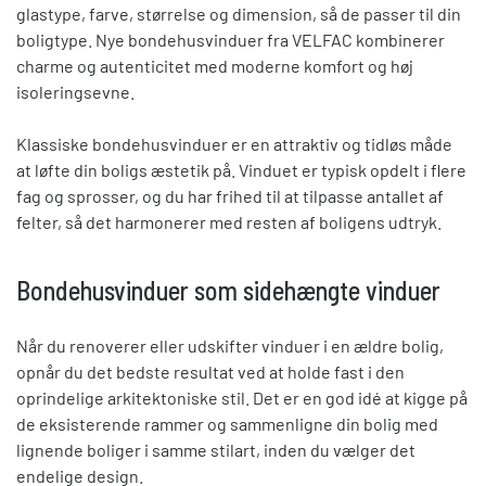
glastype, farve, størrelse og dimension,
så de passer til din
boligtype.
Nye bondehusvinduer
fra VELFAC
kombinerer
charme og autenticitet med
moderne komfort og høj
isoleringsevne.
Klassiske bondehusvinduer er en attraktiv
og tidløs måde
at løfte din boligs æstetik på.
Vinduet er
typisk
opdelt
i flere
fag og sprosser,
og du har frihed til at tilpasse antallet af
felter, så det harmonerer med resten af boligens udtryk
.
Bondehusvinduer som sidehængte vinduer
Når du renoverer eller
udskifter vinduer i en ældre bolig,
opnår du det bedste resultat ved at holde fast i den
oprindelige arkitektoniske stil. Det er en god idé at kigge på
de eksisterende rammer og sammenligne din bolig med
lignende boliger i samme stilart, inden du vælger det
endelige design.