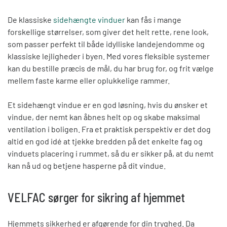
De klassiske
sidehængte vinduer
kan fås i mange
forskellige størrelser
, som
giver det helt rette, rene look,
som passer perfekt til både idylliske landejendomme og
klassiske lejligheder i byen.
Med vores fleksible systemer
kan du bestille præcis de mål, du har brug for, og frit vælge
mellem faste karme eller oplukkelige rammer.
Et sidehængt vindue er en god løsning, hvis du ønsker et
vindue, der nemt kan åbnes helt op
og skabe maksim
al
ventilation i boligen. Fra et praktisk perspektiv er det dog
altid en god idé at tjekke bredden på det enkelte fag og
vinduets placering i rummet, så du er sikker på, at du nemt
kan nå ud og betjene hasperne på dit vindue.
VELFAC sørger for sikring af hjemmet
Hjemmets sikkerhed er afgørende for din tryghed.
Da