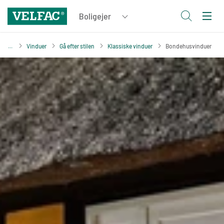
Vinduer
Gå efter stilen
Klassiske vinduer
Bondehusvinduer