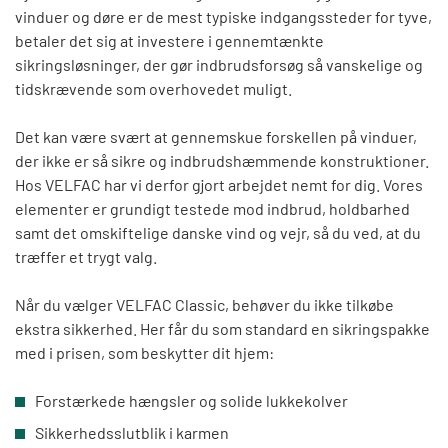
vinduer og døre er de mest typiske indgangssteder for tyve,
betaler det sig at investere i gennemtænkte
sikringsløsninger, der gør indbrudsforsøg så vanskelige og
tidskrævende som overhovedet muligt.
Det kan være svært at gennemskue forskellen på vinduer,
der ikke er så sikre og indbrudshæmmende konstruktioner.
Hos VELFAC har vi derfor gjort arbejdet nemt for dig. Vores
elementer er grundigt testede mod indbrud, holdbarhed
samt det omskiftelige danske vind og vejr, så du ved, at du
træffer et trygt valg.
Når du vælger VELFAC Classic,
behøver du ikke tilkøbe
ekstra sikkerhed. Her
får du som standard en sikringspakke
med
i prisen
, som beskytter dit hjem:
Forstærkede hængsler og
solide
lukkekolver
Sikkerhedsslutblik
i karmen