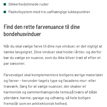
Sikkerhedslimede ruder
Paskvilsystem med tre
uafhængige
lukkepunkter
Find den rette farvenuance til dine
bondehusvinduer
Når du skal vælge farve til dine nye vinduer, er det vigtigt
at
tænke langsigtet. Dine vinduer skal holde i årtier, og derfor
bør du vælge e
n nuance, som du ikke bliver træt af efter et
par sæsoner.
Farvevalget skal komplementere boligens
øvrige materialer
og farver – herunder tagets type og facadens mur- eller
træværk.
Sørg for at vælge nuancer, der s
kaber et
harmonisk og sammenhængende tema på tværs af både
yderdøre, karme, garage og udhæng, så hele boligen
fremstår som en arkitektonisk helhed.