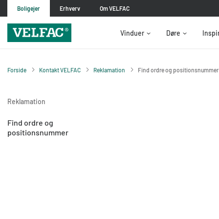
Boligejer
Erhverv
Om VELFAC
Vinduer
Døre
Inspi
Forside
Kontakt VELFAC
Reklamation
Find ordre og positionsnummer
Reklamation
Find ordre og
positionsnummer