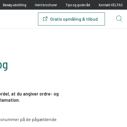
Besøg udstilling
Hent brochurer
Tips og gode råd
Kontakt VELFAC
Gratis opmåling & tilbud
og
rdel, at du angiver ordre- og
klamation.
ionsnummer på de pågældende