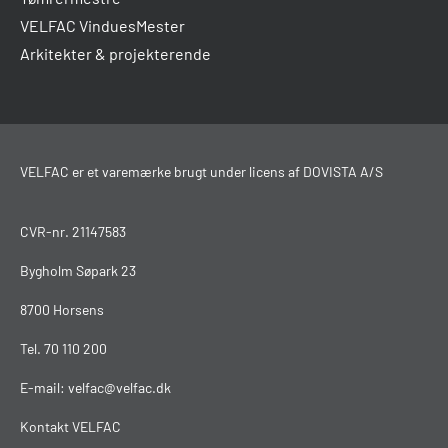
VELFAC VinduesMester
Arkitekter & projekterende
VELFAC er et varemærke brugt under licens af DOVISTA A/S
CVR-nr. 21147583
Bygholm Søpark 23
8700 Horsens
Tel.
70 110 200
E-mail:
velfac@velfac.dk
Kontakt VELFAC