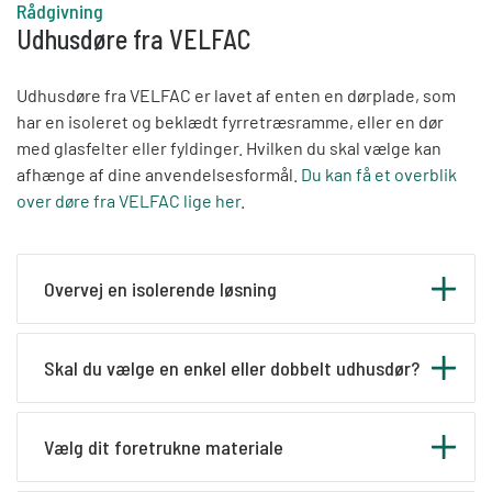
Rådgivning
Udhusdøre fra VELFAC
Udhusdøre fra VELFAC er lavet af enten en dørplade, som
har en isoleret og beklædt fyrretræsramme, eller en dør
med glasfelter eller fyldinger. Hvilken du skal vælge kan
afhænge af dine anvendelsesformål.
Du kan få et overblik
over døre fra VELFAC lige her
.
Overvej en isolerende løsning
Et udhus, som også kan betegnes som et skur, er
Skal du vælge en enkel eller dobbelt udhusdør?
en lille bygning, der tjener til at opfylde dit behov
for ekstra opbevaringsplads eller til at realisere
din drøm om et værksted eller hobbyrum. Disse
Når du skal vælge din nye udhusdør, kan du vælge
Vælg dit foretrukne materiale
rum anvendes ofte til kreative projekter eller
mellem en enkelt dør eller en dobbelt dør. En
som værksteder. I så fald kan det være en god idé
dobbeltdør tillader ekstra lys og luft at strømme