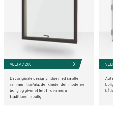
VELFAC 200
VEL
Det originale designvindue med smalle
Aute
rammer i træ/alu, der klæder den moderne
boli
bolig og giver et løft til den mere
både
traditionelle bolig.