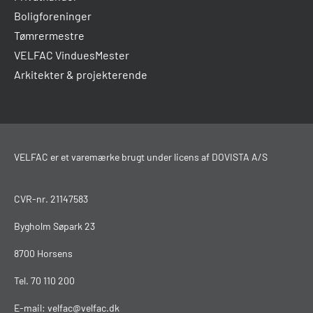
Boligforeninger
Tømrermestre
VELFAC VinduesMester
Arkitekter & projekterende
VELFAC er et varemærke brugt under licens af DOVISTA A/S
CVR-nr. 21147583
Bygholm Søpark 23
8700 Horsens
Tel.
70 110 200
E-mail:
velfac@velfac.dk