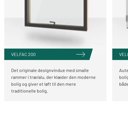
VELFAC 200
VEL
Det originale designvindue med smalle
Aute
rammer i træ/alu, der klæder den moderne
boli
bolig og giver et løft til den mere
både
traditionelle bolig.