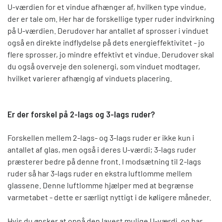
U-værdien for et vindue afhænger af, hvilken type vindue,
der er tale om. Her har de forskellige typer ruder indvirkning
på U-værdien. Derudover har antallet af sprosser i vinduet
også en direkte indflydelse på dets energieffektivitet - jo
flere sprosser, jo mindre effektivt et vindue. Derudover skal
du også overveje den solenergi, som vinduet modtager,
hvilket varierer afhængig af vinduets placering.
Er der forskel på 2-lags og 3-lags ruder?
Forskellen mellem 2-lags- og 3-lags ruder er ikke kun i
antallet af glas, men også i deres U-værdi; 3-lags ruder
præsterer bedre på denne front. I modsætning til 2-lags
ruder så har 3-lags ruder en ekstra luftlomme mellem
glassene. Denne luftlomme hjælper med at begrænse
varmetabet - dette er særligt nyttigt i de køligere måneder.
Hvis du ønsker at opnå den lavest mulige U-værdi, og har