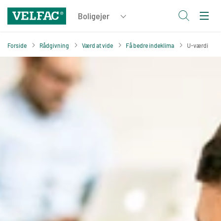
Forside
Rådgivning
Værd at vide
Få bedre indeklima
U-værdi