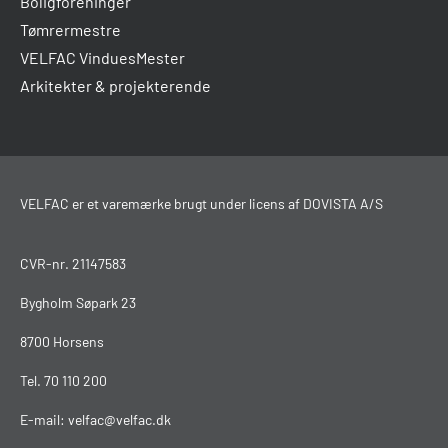
Boligforeninger
Tømrermestre
VELFAC VinduesMester
Arkitekter & projekterende
VELFAC er et varemærke brugt under licens af DOVISTA A/S
CVR-nr. 21147583
Bygholm Søpark 23
8700 Horsens
Tel.
70 110 200
E-mail:
velfac@velfac.dk