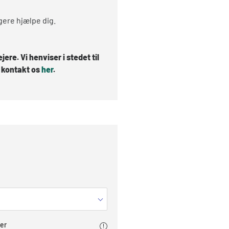
igere hjælpe dig.
ere. Vi henviser i stedet til
, kontakt os
her
.
er