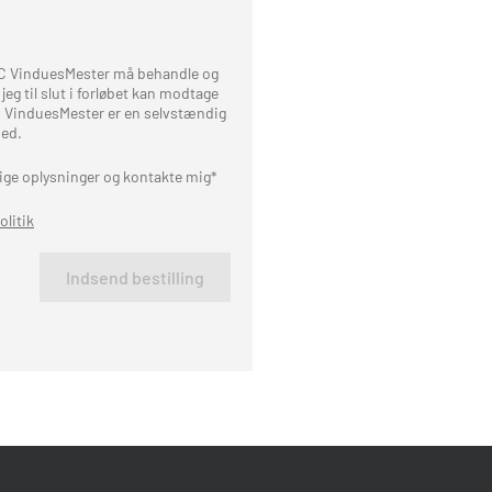
AC VinduesMester må behandle og
eg til slut i forløbet kan modtage
 VinduesMester er en selvstændig
ed.
ge oplysninger og kontakte mig*
olitik
Indsend bestilling