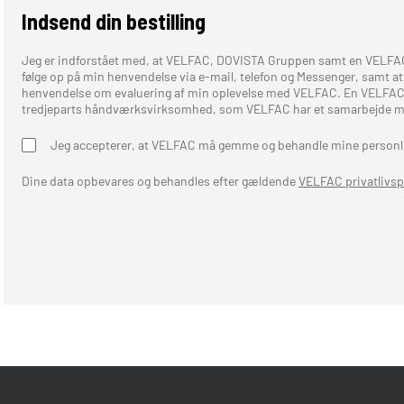
Indsend din bestilling
Jeg er indforstået med, at VELFAC, DOVISTA Gruppen samt en VELF
følge op på min henvendelse via e-mail, telefon og Messenger, samt at j
henvendelse om evaluering af min oplevelse med VELFAC. En VELFAC
tredjeparts håndværksvirksomhed, som VELFAC har et samarbejde m
Jeg accepterer, at VELFAC må gemme og behandle mine personli
Dine data opbevares og behandles efter gældende
VELFAC privatlivsp