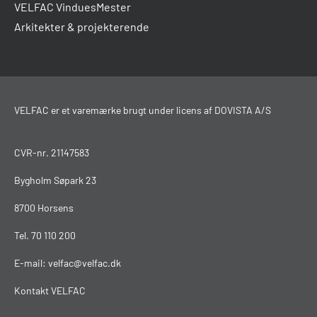
VELFAC VinduesMester
Arkitekter & projekterende
VELFAC er et varemærke brugt under licens af DOVISTA A/S
CVR-nr. 21147583
Bygholm Søpark 23
8700 Horsens
Tel.
70 110 200
E-mail:
velfac@velfac.dk
Kontakt VELFAC