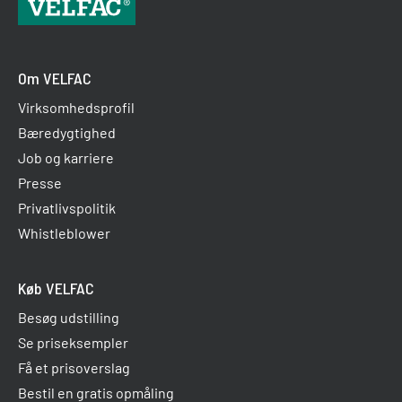
Den indvendige træramme kræver reelt ingen
pleje for at sikre holdbarheden.
Med tiden vil der være behov for at fjerne fx fedt
Om VELFAC
og røg. Rengøring foretages med en blød klud og
Virksomhedsprofil
sæbevand.
Bæredygtighed
Job og karriere
Presse
Privatlivspolitik
Whistleblower
Køb VELFAC
Besøg udstilling
Se priseksempler
Få et prisoverslag
Bestil en gratis opmåling