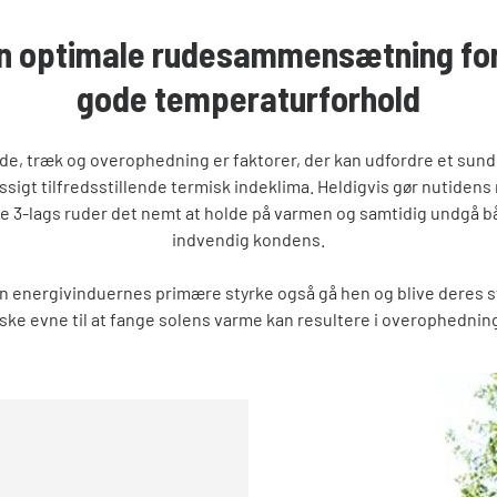
n optimale rudesammensætning for
gode temperaturforhold
de, træk og overophedning er faktorer, der kan udfordre et sun
igt tilfredsstillende termisk indeklima. Heldigvis gør nutiden
de 3-lags ruder det nemt at holde på varmen og samtidig undgå b
indvendig kondens.
n energivinduernes primære styrke også gå hen og blive deres 
ske evne til at fange solens varme kan resultere i overophednin