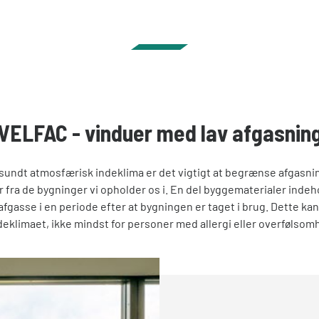
VELFAC - vinduer med lav afgasnin
t sundt atmosfærisk indeklima er det vigtigt at begrænse afgasn
r fra de bygninger vi opholder os i. En del byggematerialer inde
 afgasse i en periode efter at bygningen er taget i brug. Dette k
ndeklimaet, ikke mindst for personer med allergi eller overfølsom