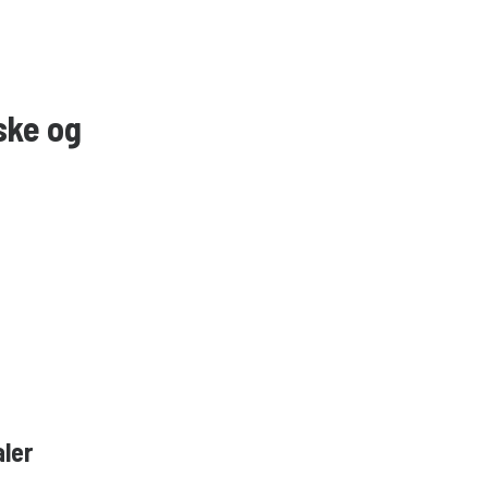
ske og
ler