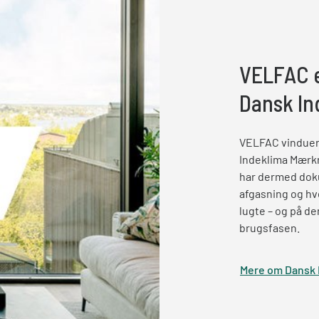
VELFAC e
Dansk I
VELFAC vinduer
Indeklima Mærkn
har dermed doku
afgasning og hve
lugte – og på de
brugsfasen.
Mere om Dansk 