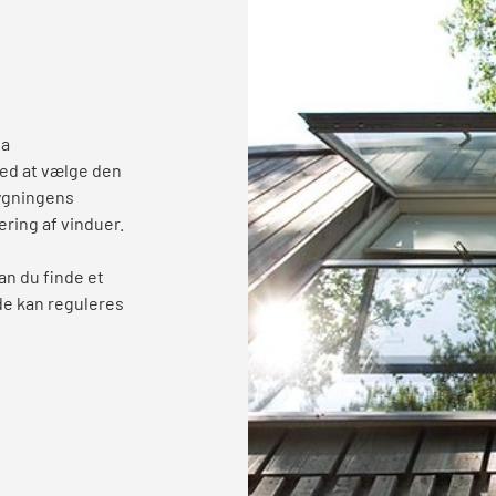
ia
ed at vælge den
ygningens
ering af vinduer.
an du finde et
de kan reguleres