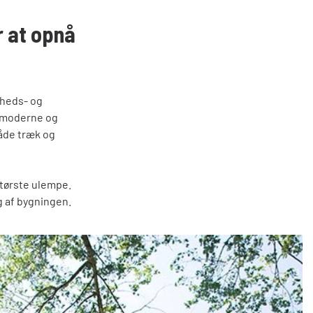
 at opnå
dheds- og
s moderne og
åde træk og
største ulempe.
g af bygningen.