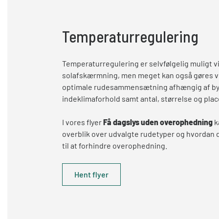
Temperaturregulering
Temperaturregulering er selvfølgelig muligt v
solafskærmning, men meget kan også gøres v
optimale rudesammensætning afhængig af b
indeklimaforhold samt antal, størrelse og plac
I vores flyer
Få dagslys uden overophedning
k
overblik over udvalgte rudetyper og hvordan 
til at forhindre overophedning.
Hent flyer