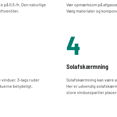
te på 0,5 /h. Den naturlige
Vær opmærksom på afgassend
ftventiler.
Vælg materialer og komponen
4
Solafskærmning
vinduer. 3-lags ruder
Solafskærmning kan være a
nduerne betydeligt.
Her er udvendig solafskærm
store vinduespartier placer