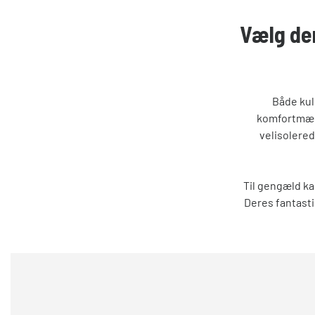
Vælg de
Både kul
komfortmæss
velisolere
Til gengæld ka
Deres fantasti