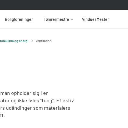
Boligforeninger
Tømrermestre
VinduesMester
Indeklima og energi
Ventilation
 man opholder sig i er
atur og ikke føles "tung". Effektiv
kers udåndinger som materialers
ft.