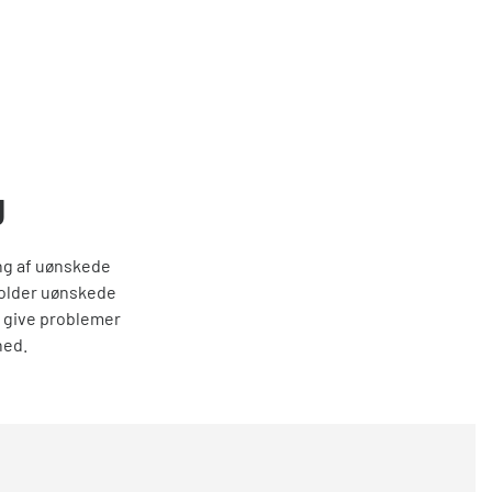
g
ing af uønskede
holder uønskede
an give problemer
hed.