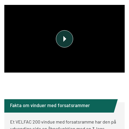
Fakta om vinduer med forsatsrammer
Et VELFAC 200 vindue med forsatsramme har den på
udvendige side en åbnefunktion med en 3-lags