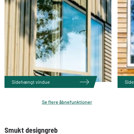
Sidehængt vindue
Side
Se flere åbnefunktioner
Smukt designgreb