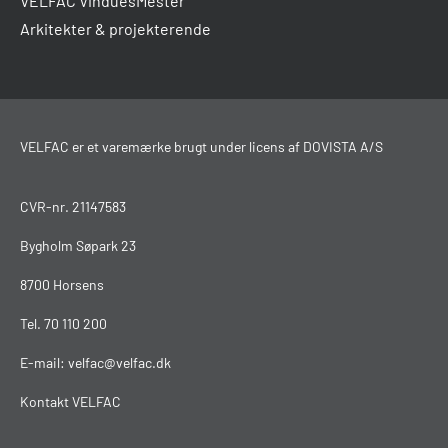
VELFAC VinduesMester
Arkitekter & projekterende
VELFAC er et varemærke brugt under licens af DOVISTA A/S
CVR-nr. 21147583
Bygholm Søpark 23
8700 Horsens
Tel.
70 110 200
E-mail:
velfac@velfac.dk
Kontakt VELFAC