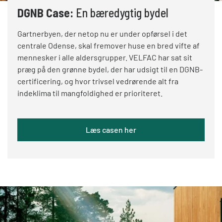
DGNB Case:
En bæredygtig bydel
Gartnerbyen, der netop nu er under opførsel i det
centrale Odense, skal fremover huse en bred vifte af
mennesker i alle aldersgrupper. VELFAC har sat sit
Note:
Tabel over DGNB-kriterier, som VELFAC
præg på den grønne bydel, der har udsigt til en DGNB-
produkter kan bidrage til, jf. DGNB - Renovering
certificering, og hvor trivsel vedrørende alt fra
og nybyggeri, version 2025.
indeklima til mangfoldighed er prioriteret.
Læs casen her