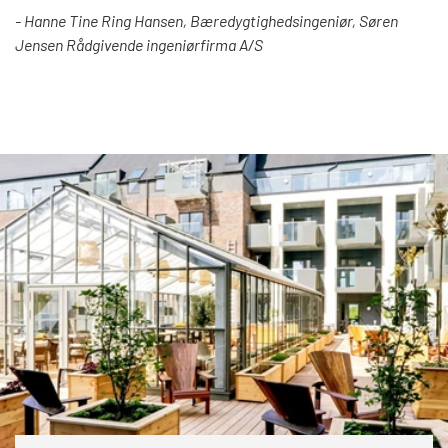
- Hanne Tine Ring Hansen, Bæredygtighedsingeniør, Søren
'Renovering og nybyggeri' finder du en oversigt
Jensen Rådgivende ingeniørfirma A/S
af vægtningen af de DGNB-kriterier, som VELFAC
produkter kan have indflydelse på ved en
certificering efter DGNB. Procenterne angiver
andelen af kriterier i DGNB-systemet, som
VELFAC produkter kan påvirke. De kriterier, som
VELFAC produkter kan bidrage til, er markeret
med fed.
Se oversigten for vægtningen her, som du også
finder i VELFAC
DGNB-dokumentationen
.
Tabel over kriterievægtning